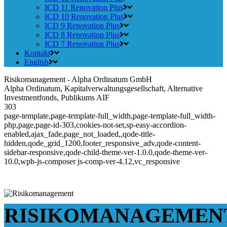
ICD 11 Renovation Plus
ICD 10 Renovation Plus
ICD 9 Renovation Plus
ICD 8 Renovation Plus
ICD 7 Renovation Plus
Kontakt
English
Risikomanagement - Alpha Ordinatum GmbH
Alpha Ordinatum, Kapitalverwaltungsgesellschaft, Alternative
Investmentfonds, Publikums AIF
303
page-template,page-template-full_width,page-template-full_width-
php,page,page-id-303,cookies-not-set,sp-easy-accordion-
enabled,ajax_fade,page_not_loaded,,qode-title-
hidden,qode_grid_1200,footer_responsive_adv,qode-content-
sidebar-responsive,qode-child-theme-ver-1.0.0,qode-theme-ver-
10.0,wpb-js-composer js-comp-ver-4.12,vc_responsive
RISIKOMANAGEMEN